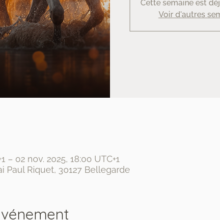
Cette semaine est déj
Voir d'autres se
+1 – 02 nov. 2025, 18:00 UTC+1
i Paul Riquet, 30127 Bellegarde
'événement