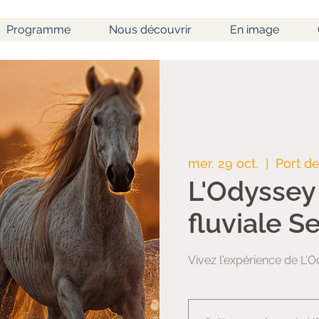
Programme
Nous découvrir
En image
mer. 29 oct.
  |  
Port d
L'Odyssey 
fluviale 
Vivez l'expérience de L'O