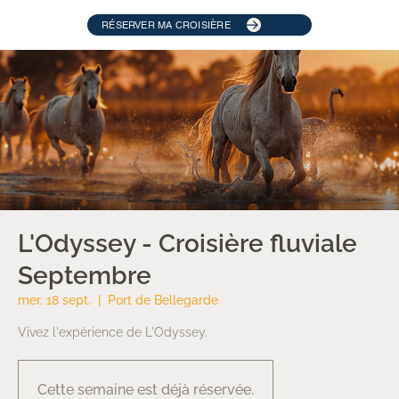
RÉSERVER MA CROISIÈRE
L'Odyssey - Croisière fluviale
Septembre
mer. 18 sept.
  |  
Port de Bellegarde
Vivez l'expérience de L'Odyssey.
Cette semaine est déjà réservée.