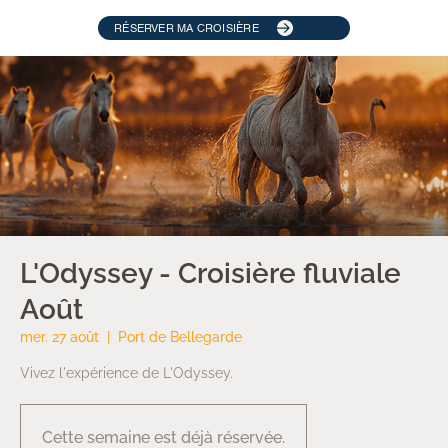
RÉSERVER MA CROISIÈRE
L'Odyssey - Croisière fluviale
Août
mer. 27 août
  |  
Port de Bellegarde
Vivez l'expérience de L'Odyssey.
Cette semaine est déjà réservée.