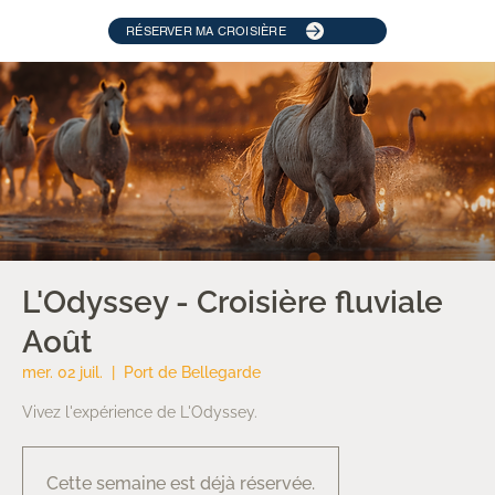
RÉSERVER MA CROISIÈRE
L'Odyssey - Croisière fluviale
Août
mer. 02 juil.
  |  
Port de Bellegarde
Vivez l'expérience de L'Odyssey.
Cette semaine est déjà réservée.