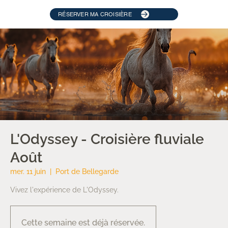
RÉSERVER MA CROISIÈRE
L'Odyssey - Croisière fluviale
Août
mer. 11 juin
  |  
Port de Bellegarde
Vivez l'expérience de L'Odyssey.
Cette semaine est déjà réservée.