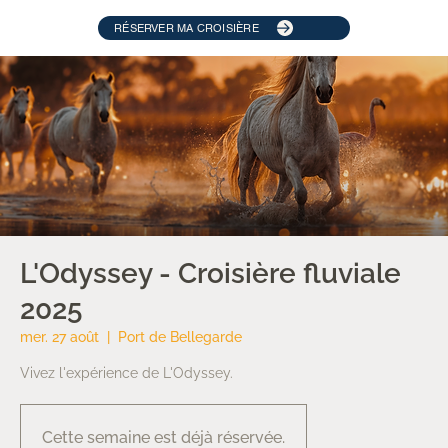
RÉSERVER MA CROISIÈRE
L'Odyssey - Croisière fluviale
2025
mer. 27 août
  |  
Port de Bellegarde
Vivez l'expérience de L'Odyssey.
Cette semaine est déjà réservée.