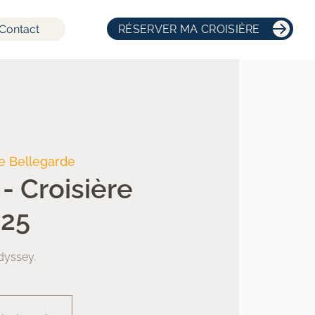
Contact
RÉSERVER MA CROISIÈRE
e Bellegarde
- Croisière
025
dyssey.