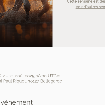
Cette semaine est déj
Voir d'autres se
+2 – 24 août 2025, 18:00 UTC+2
i Paul Riquet, 30127 Bellegarde
'événement