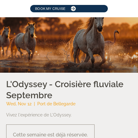
BOOK MY CRUISE
L'Odyssey - Croisière fluviale
Septembre
Wed, Nov 12
  |  
Port de Bellegarde
Vivez l'expérience de L'Odyssey.
Cette semaine est déjà réservée.