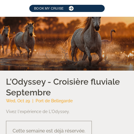
BOOK MY CRUISE
L'Odyssey - Croisière fluviale
Septembre
Wed, Oct 29
  |  
Port de Bellegarde
Vivez l'expérience de L'Odyssey.
Cette semaine est déjà réservée.