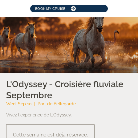
BOOK MY CRUISE
L'Odyssey - Croisière fluviale
Septembre
Wed, Sep 10
  |  
Port de Bellegarde
Vivez l'expérience de L'Odyssey.
Cette semaine est déjà réservée.