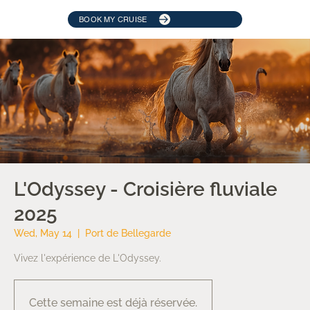
BOOK MY CRUISE
L'Odyssey - Croisière fluviale
2025
Wed, May 14
  |  
Port de Bellegarde
Vivez l'expérience de L'Odyssey.
Cette semaine est déjà réservée.