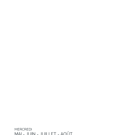
MERCREDI
MAI - JUIN - JUILLET - AOÛT