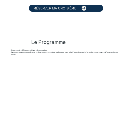
RÉSERVER MA CROISIÈRE
Le Programme
Découvrez les différentes étapes de la croisière.
Dans ce programme vous trouverez tout nos prestataires, les liens vers leurs tarifs ainsi que les informations nécessaires à l'organisation du
séjour.